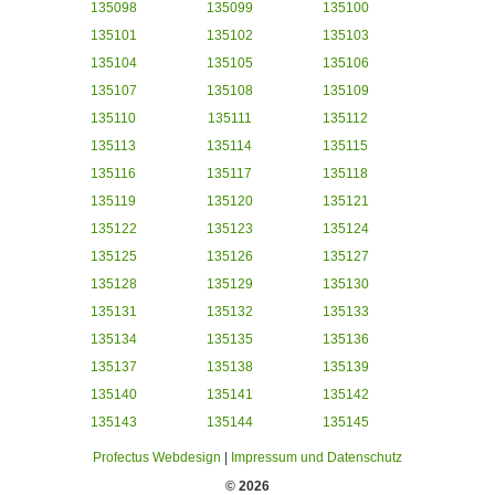
135098
135099
135100
135101
135102
135103
135104
135105
135106
135107
135108
135109
135110
135111
135112
135113
135114
135115
135116
135117
135118
135119
135120
135121
135122
135123
135124
135125
135126
135127
135128
135129
135130
135131
135132
135133
135134
135135
135136
135137
135138
135139
135140
135141
135142
135143
135144
135145
Profectus Webdesign
|
Impressum und Datenschutz
© 2026