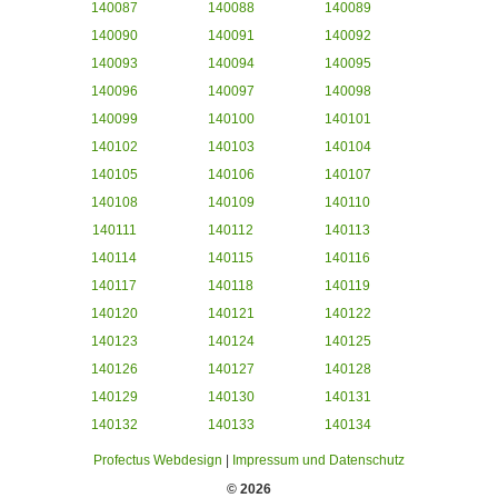
140087
140088
140089
140090
140091
140092
140093
140094
140095
140096
140097
140098
140099
140100
140101
140102
140103
140104
140105
140106
140107
140108
140109
140110
140111
140112
140113
140114
140115
140116
140117
140118
140119
140120
140121
140122
140123
140124
140125
140126
140127
140128
140129
140130
140131
140132
140133
140134
Profectus Webdesign
|
Impressum und Datenschutz
© 2026