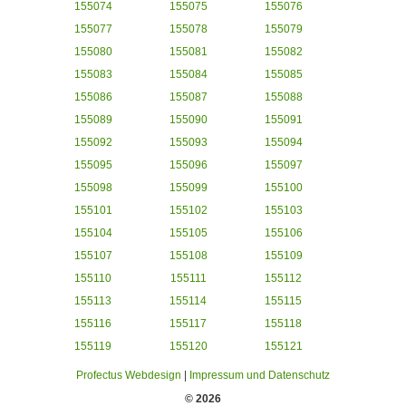
155074
155075
155076
155077
155078
155079
155080
155081
155082
155083
155084
155085
155086
155087
155088
155089
155090
155091
155092
155093
155094
155095
155096
155097
155098
155099
155100
155101
155102
155103
155104
155105
155106
155107
155108
155109
155110
155111
155112
155113
155114
155115
155116
155117
155118
155119
155120
155121
Profectus Webdesign
|
Impressum und Datenschutz
© 2026