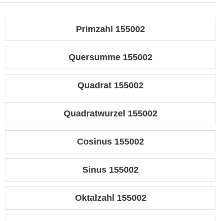
Primzahl 155002
Quersumme 155002
Quadrat 155002
Quadratwurzel 155002
Cosinus 155002
Sinus 155002
Oktalzahl 155002