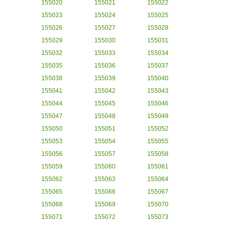
155020
155021
155022
155023
155024
155025
155026
155027
155028
155029
155030
155031
155032
155033
155034
155035
155036
155037
155038
155039
155040
155041
155042
155043
155044
155045
155046
155047
155048
155049
155050
155051
155052
155053
155054
155055
155056
155057
155058
155059
155060
155061
155062
155063
155064
155065
155066
155067
155068
155069
155070
155071
155072
155073