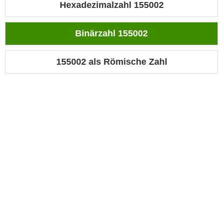
Hexadezimalzahl 155002
Binärzahl 155002
155002 als Römische Zahl