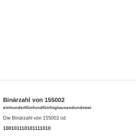
Binärzahl von 155002
einhundertfünfundfünfzigtausendundzwei
Die Binärzahl von 155002 ist:
100101110101111010