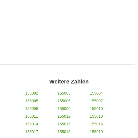
Weitere Zahlen
155002
155003
155004
155005
155006
155007
155008
155009
155010
155011
155012
155013
155014
155015
155016
155017
155018
155019