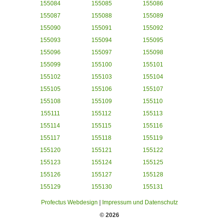
155084
155085
155086
155087
155088
155089
155090
155091
155092
155093
155094
155095
155096
155097
155098
155099
155100
155101
155102
155103
155104
155105
155106
155107
155108
155109
155110
155111
155112
155113
155114
155115
155116
155117
155118
155119
155120
155121
155122
155123
155124
155125
155126
155127
155128
155129
155130
155131
Profectus Webdesign
|
Impressum und Datenschutz
© 2026