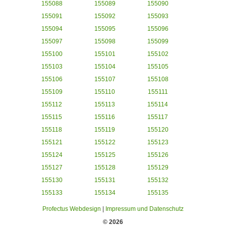
155088
155089
155090
155091
155092
155093
155094
155095
155096
155097
155098
155099
155100
155101
155102
155103
155104
155105
155106
155107
155108
155109
155110
155111
155112
155113
155114
155115
155116
155117
155118
155119
155120
155121
155122
155123
155124
155125
155126
155127
155128
155129
155130
155131
155132
155133
155134
155135
Profectus Webdesign
|
Impressum und Datenschutz
© 2026