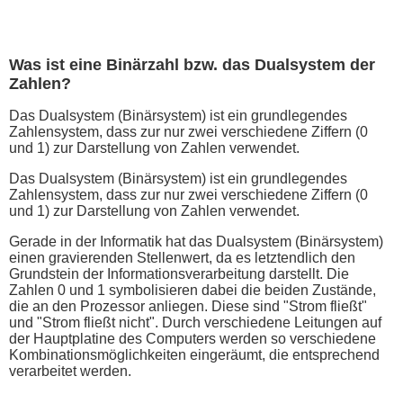
Was ist eine Binärzahl bzw. das Dualsystem der
Zahlen?
Das Dualsystem (Binärsystem) ist ein grundlegendes
Zahlensystem, dass zur nur zwei verschiedene Ziffern (0
und 1) zur Darstellung von Zahlen verwendet.
Das Dualsystem (Binärsystem) ist ein grundlegendes
Zahlensystem, dass zur nur zwei verschiedene Ziffern (0
und 1) zur Darstellung von Zahlen verwendet.
Gerade in der Informatik hat das Dualsystem (Binärsystem)
einen gravierenden Stellenwert, da es letztendlich den
Grundstein der Informationsverarbeitung darstellt. Die
Zahlen 0 und 1 symbolisieren dabei die beiden Zustände,
die an den Prozessor anliegen. Diese sind "Strom fließt"
und "Strom fließt nicht". Durch verschiedene Leitungen auf
der Hauptplatine des Computers werden so verschiedene
Kombinationsmöglichkeiten eingeräumt, die entsprechend
verarbeitet werden.