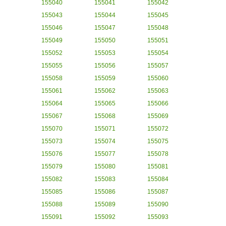
155040
155041
155042
155043
155044
155045
155046
155047
155048
155049
155050
155051
155052
155053
155054
155055
155056
155057
155058
155059
155060
155061
155062
155063
155064
155065
155066
155067
155068
155069
155070
155071
155072
155073
155074
155075
155076
155077
155078
155079
155080
155081
155082
155083
155084
155085
155086
155087
155088
155089
155090
155091
155092
155093