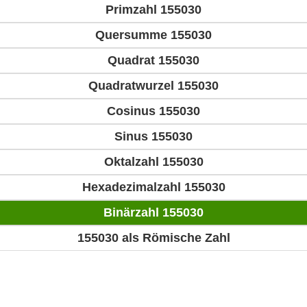
Primzahl 155030
Quersumme 155030
Quadrat 155030
Quadratwurzel 155030
Cosinus 155030
Sinus 155030
Oktalzahl 155030
Hexadezimalzahl 155030
Binärzahl 155030
155030 als Römische Zahl