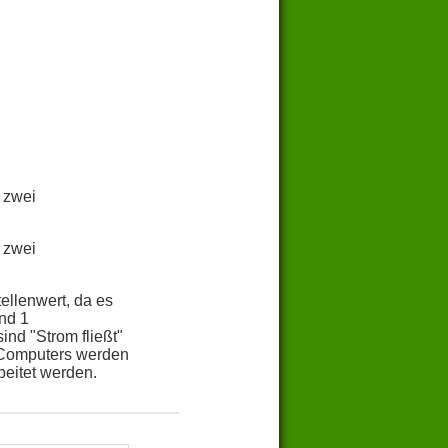
 zwei
 zwei
ellenwert, da es
und 1
nd "Strom fließt"
s Computers werden
eitet werden.