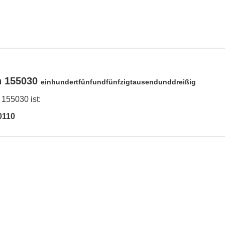
n 155030
einhundertfünfundfünfzigtausendunddreißig
 155030 ist:
0110