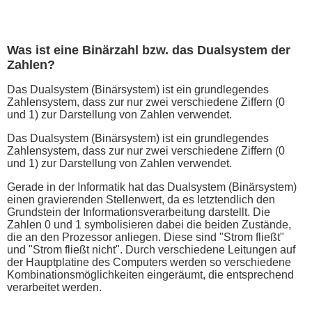
Was ist eine Binärzahl bzw. das Dualsystem der
Zahlen?
Das Dualsystem (Binärsystem) ist ein grundlegendes
Zahlensystem, dass zur nur zwei verschiedene Ziffern (0
und 1) zur Darstellung von Zahlen verwendet.
Das Dualsystem (Binärsystem) ist ein grundlegendes
Zahlensystem, dass zur nur zwei verschiedene Ziffern (0
und 1) zur Darstellung von Zahlen verwendet.
Gerade in der Informatik hat das Dualsystem (Binärsystem)
einen gravierenden Stellenwert, da es letztendlich den
Grundstein der Informationsverarbeitung darstellt. Die
Zahlen 0 und 1 symbolisieren dabei die beiden Zustände,
die an den Prozessor anliegen. Diese sind "Strom fließt"
und "Strom fließt nicht". Durch verschiedene Leitungen auf
der Hauptplatine des Computers werden so verschiedene
Kombinationsmöglichkeiten eingeräumt, die entsprechend
verarbeitet werden.