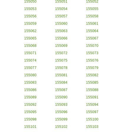
155050
155051
155052
155053
155054
155055
155056
155057
155058
155059
155060
155061
155062
155063
155064
155065
155066
155067
155068
155069
155070
155071
155072
155073
155074
155075
155076
155077
155078
155079
155080
155081
155082
155083
155084
155085
155086
155087
155088
155089
155090
155091
155092
155093
155094
155095
155096
155097
155098
155099
155100
155101
155102
155103