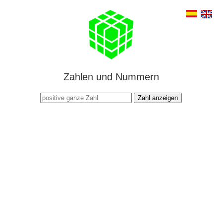
Zahlen und Nummern
Zahl anzeigen