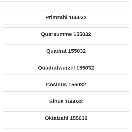
Primzahl 155032
Quersumme 155032
Quadrat 155032
Quadratwurzel 155032
Cosinus 155032
Sinus 155032
Oktalzahl 155032