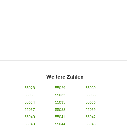
Weitere Zahlen
55028
55029
55030
55031
55032
55033
55034
55035
55036
55037
55038
55039
55040
55041
55042
55043
55044
55045