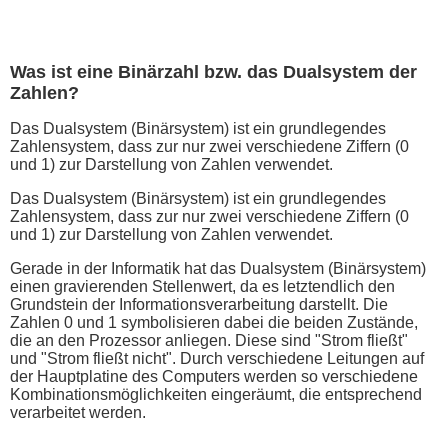
Was ist eine Binärzahl bzw. das Dualsystem der
Zahlen?
Das Dualsystem (Binärsystem) ist ein grundlegendes
Zahlensystem, dass zur nur zwei verschiedene Ziffern (0
und 1) zur Darstellung von Zahlen verwendet.
Das Dualsystem (Binärsystem) ist ein grundlegendes
Zahlensystem, dass zur nur zwei verschiedene Ziffern (0
und 1) zur Darstellung von Zahlen verwendet.
Gerade in der Informatik hat das Dualsystem (Binärsystem)
einen gravierenden Stellenwert, da es letztendlich den
Grundstein der Informationsverarbeitung darstellt. Die
Zahlen 0 und 1 symbolisieren dabei die beiden Zustände,
die an den Prozessor anliegen. Diese sind "Strom fließt"
und "Strom fließt nicht". Durch verschiedene Leitungen auf
der Hauptplatine des Computers werden so verschiedene
Kombinationsmöglichkeiten eingeräumt, die entsprechend
verarbeitet werden.