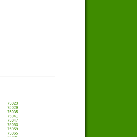
75023
75029
75035
75041
75047
75053
75059
75065