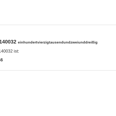
 140032
einhundertvierzigtausendundzweiunddreißig
40032 ist:
46