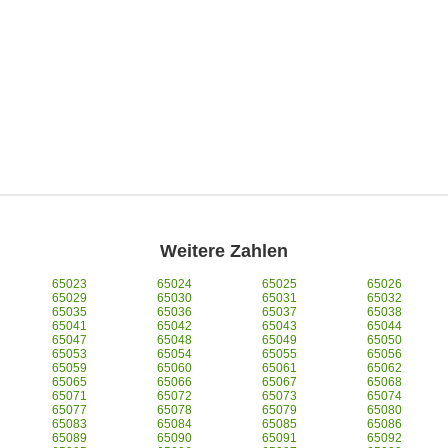
Weitere Zahlen
65023
65024
65025
65026
65029
65030
65031
65032
65035
65036
65037
65038
65041
65042
65043
65044
65047
65048
65049
65050
65053
65054
65055
65056
65059
65060
65061
65062
65065
65066
65067
65068
65071
65072
65073
65074
65077
65078
65079
65080
65083
65084
65085
65086
65089
65090
65091
65092