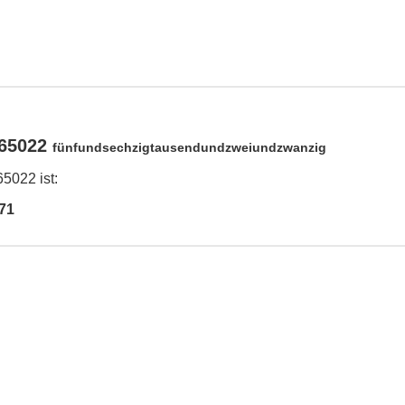
 65022
fünfundsechzigtausendundzweiundzwanzig
5022 ist:
71