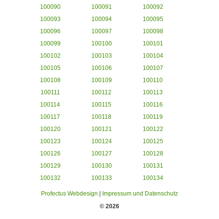
100090
100091
100092
100093
100094
100095
100096
100097
100098
100099
100100
100101
100102
100103
100104
100105
100106
100107
100108
100109
100110
100111
100112
100113
100114
100115
100116
100117
100118
100119
100120
100121
100122
100123
100124
100125
100126
100127
100128
100129
100130
100131
100132
100133
100134
Profectus Webdesign
|
Impressum und Datenschutz
© 2026