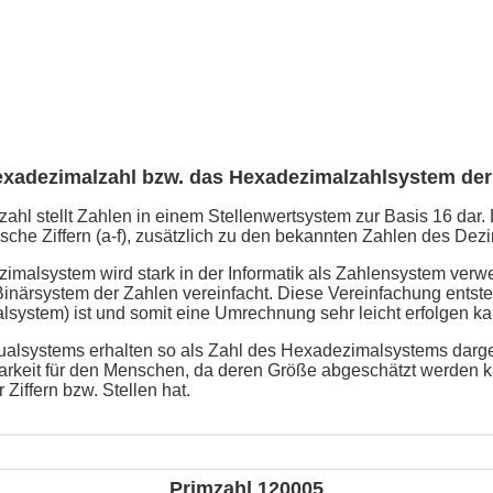
exadezimalzahl bzw. das Hexadezimalzahlsystem der
hl stellt Zahlen in einem Stellenwertsystem zur Basis 16 dar. 
che Ziffern (a-f), zusätzlich zu den bekannten Zahlen des Dezi
malsystem wird stark in der Informatik als Zahlensystem verw
närsystem der Zahlen vereinfacht. Diese Vereinfachung entsteh
lsystem) ist und somit eine Umrechnung sehr leicht erfolgen ka
alsystems erhalten so als Zahl des Hexadezimalsystems darges
arkeit für den Menschen, da deren Größe abgeschätzt werden k
 Ziffern bzw. Stellen hat.
Primzahl 120005