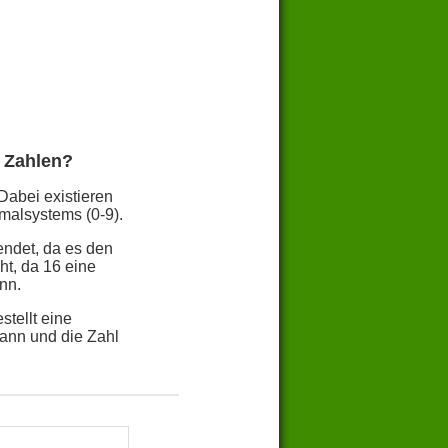
 Zahlen?
Dabei existieren
malsystems (0-9).
endet, da es den
t, da 16 eine
nn.
tellt eine
ann und die Zahl