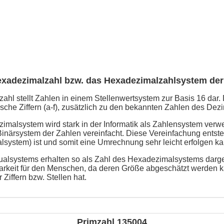
exadezimalzahl bzw. das Hexadezimalzahlsystem der
hl stellt Zahlen in einem Stellenwertsystem zur Basis 16 dar. 
che Ziffern (a-f), zusätzlich zu den bekannten Zahlen des Dezi
malsystem wird stark in der Informatik als Zahlensystem verw
närsystem der Zahlen vereinfacht. Diese Vereinfachung entsteh
lsystem) ist und somit eine Umrechnung sehr leicht erfolgen ka
alsystems erhalten so als Zahl des Hexadezimalsystems darges
arkeit für den Menschen, da deren Größe abgeschätzt werden k
 Ziffern bzw. Stellen hat.
Primzahl 135004