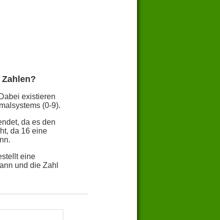
 Zahlen?
Dabei existieren
malsystems (0-9).
endet, da es den
t, da 16 eine
nn.
tellt eine
ann und die Zahl