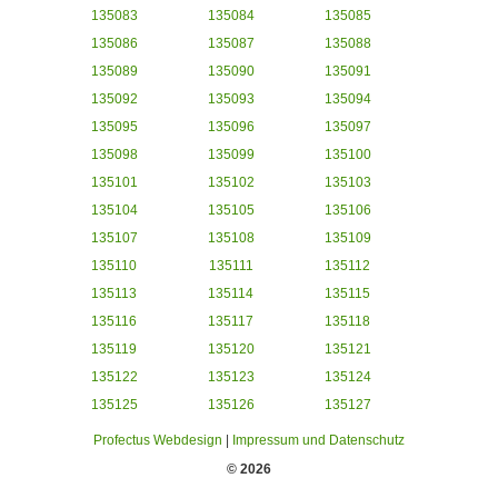
135083
135084
135085
135086
135087
135088
135089
135090
135091
135092
135093
135094
135095
135096
135097
135098
135099
135100
135101
135102
135103
135104
135105
135106
135107
135108
135109
135110
135111
135112
135113
135114
135115
135116
135117
135118
135119
135120
135121
135122
135123
135124
135125
135126
135127
Profectus Webdesign
|
Impressum und Datenschutz
© 2026