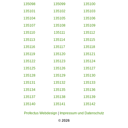
135098
135099
135100
135101
135102
135103
135104
135105
135106
135107
135108
135109
135110
135111
135112
135113
135114
135115
135116
135117
135118
135119
135120
135121
135122
135123
135124
135125
135126
135127
135128
135129
135130
135131
135132
135133
135134
135135
135136
135137
135138
135139
135140
135141
135142
Profectus Webdesign
|
Impressum und Datenschutz
© 2026