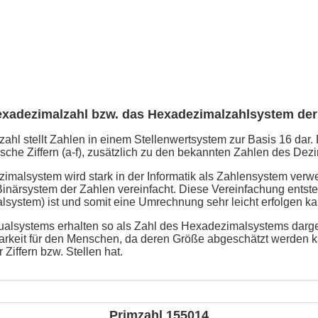
exadezimalzahl bzw. das Hexadezimalzahlsystem der
hl stellt Zahlen in einem Stellenwertsystem zur Basis 16 dar. 
che Ziffern (a-f), zusätzlich zu den bekannten Zahlen des Dezi
malsystem wird stark in der Informatik als Zahlensystem verw
närsystem der Zahlen vereinfacht. Diese Vereinfachung entsteh
lsystem) ist und somit eine Umrechnung sehr leicht erfolgen ka
alsystems erhalten so als Zahl des Hexadezimalsystems darges
arkeit für den Menschen, da deren Größe abgeschätzt werden k
 Ziffern bzw. Stellen hat.
Primzahl 155014