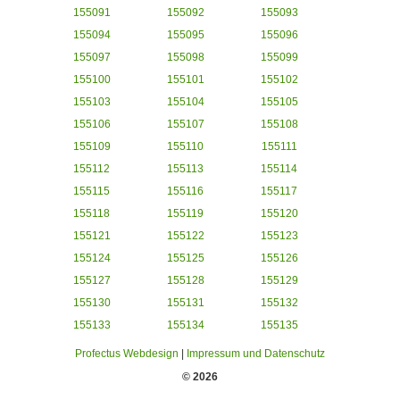
155091
155092
155093
155094
155095
155096
155097
155098
155099
155100
155101
155102
155103
155104
155105
155106
155107
155108
155109
155110
155111
155112
155113
155114
155115
155116
155117
155118
155119
155120
155121
155122
155123
155124
155125
155126
155127
155128
155129
155130
155131
155132
155133
155134
155135
Profectus Webdesign
|
Impressum und Datenschutz
© 2026