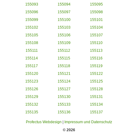
155093
155094
155095
155096
155097
155098
155099
155100
155101
155102
155103
155104
155105
155106
155107
155108
155109
155110
155111
155112
155113
155114
155115
155116
155117
155118
155119
155120
155121
155122
155123
155124
155125
155126
155127
155128
155129
155130
155131
155132
155133
155134
155135
155136
155137
Profectus Webdesign
|
Impressum und Datenschutz
© 2026