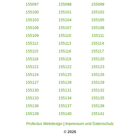
155097
155098
155099
155100
155101
155102
155103
155104
155105
155106
155107
155108
155109
155110
155111
155112
155113
155114
155115
155116
155117
155118
155119
155120
155121
155122
155123
155124
155125
155126
155127
155128
155129
155130
155131
155132
155133
155134
155135
155136
155137
155138
155139
155140
155141
Profectus Webdesign
|
Impressum und Datenschutz
© 2026