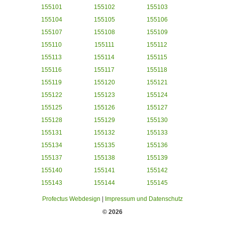
155101
155102
155103
155104
155105
155106
155107
155108
155109
155110
155111
155112
155113
155114
155115
155116
155117
155118
155119
155120
155121
155122
155123
155124
155125
155126
155127
155128
155129
155130
155131
155132
155133
155134
155135
155136
155137
155138
155139
155140
155141
155142
155143
155144
155145
Profectus Webdesign
|
Impressum und Datenschutz
© 2026