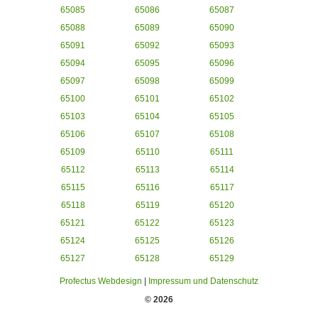
65085
65086
65087
65088
65089
65090
65091
65092
65093
65094
65095
65096
65097
65098
65099
65100
65101
65102
65103
65104
65105
65106
65107
65108
65109
65110
65111
65112
65113
65114
65115
65116
65117
65118
65119
65120
65121
65122
65123
65124
65125
65126
65127
65128
65129
Profectus Webdesign
|
Impressum und Datenschutz
© 2026