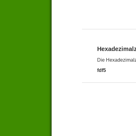
Hexadezimal
Die Hexadezimalza
fdf5