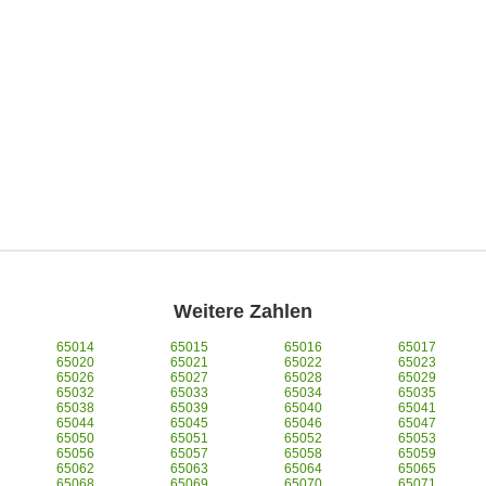
Weitere Zahlen
65014
65015
65016
65017
65020
65021
65022
65023
65026
65027
65028
65029
65032
65033
65034
65035
65038
65039
65040
65041
65044
65045
65046
65047
65050
65051
65052
65053
65056
65057
65058
65059
65062
65063
65064
65065
65068
65069
65070
65071