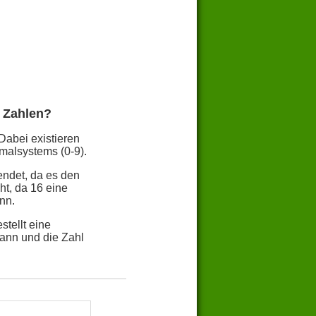
 Zahlen?
Dabei existieren
malsystems (0-9).
endet, da es den
t, da 16 eine
nn.
tellt eine
ann und die Zahl