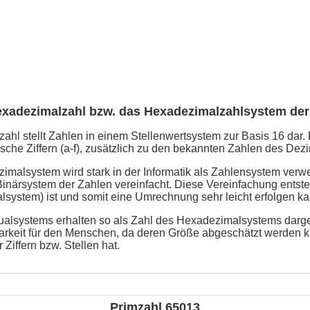
exadezimalzahl bzw. das Hexadezimalzahlsystem der
hl stellt Zahlen in einem Stellenwertsystem zur Basis 16 dar. 
che Ziffern (a-f), zusätzlich zu den bekannten Zahlen des Dezi
malsystem wird stark in der Informatik als Zahlensystem verw
närsystem der Zahlen vereinfacht. Diese Vereinfachung entsteh
lsystem) ist und somit eine Umrechnung sehr leicht erfolgen ka
alsystems erhalten so als Zahl des Hexadezimalsystems darges
arkeit für den Menschen, da deren Größe abgeschätzt werden k
 Ziffern bzw. Stellen hat.
Primzahl 65013