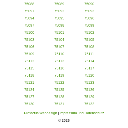
75088
75089
75090
75091
75092
75093
75094
75095
75096
75097
75098
75099
75100
75101
75102
75103
75104
75105
75106
75107
75108
75109
75110
75111
75112
75113
75114
75115
75116
75117
75118
75119
75120
75121
75122
75123
75124
75125
75126
75127
75128
75129
75130
75131
75132
Profectus Webdesign
|
Impressum und Datenschutz
© 2026