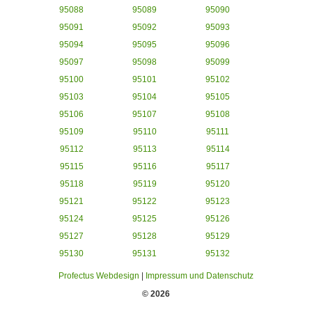
95088
95089
95090
95091
95092
95093
95094
95095
95096
95097
95098
95099
95100
95101
95102
95103
95104
95105
95106
95107
95108
95109
95110
95111
95112
95113
95114
95115
95116
95117
95118
95119
95120
95121
95122
95123
95124
95125
95126
95127
95128
95129
95130
95131
95132
Profectus Webdesign
|
Impressum und Datenschutz
© 2026