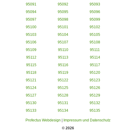
95091
95092
95093
95094
95095
95096
95097
95098
95099
95100
95101
95102
95103
95104
95105
95106
95107
95108
95109
95110
95111
95112
95113
95114
95115
95116
95117
95118
95119
95120
95121
95122
95123
95124
95125
95126
95127
95128
95129
95130
95131
95132
95133
95134
95135
Profectus Webdesign
|
Impressum und Datenschutz
© 2026