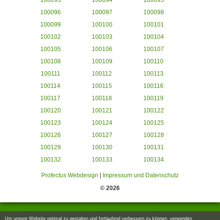
100093
100094
100095
100096
100097
100098
100099
100100
100101
100102
100103
100104
100105
100106
100107
100108
100109
100110
100111
100112
100113
100114
100115
100116
100117
100118
100119
100120
100121
100122
100123
100124
100125
100126
100127
100128
100129
100130
100131
100132
100133
100134
Profectus Webdesign
|
Impressum und Datenschutz
© 2026
Um unsere Website optimal zu gestalten und fortlaufend verbessern zu können, verwenden