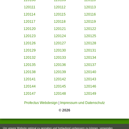
120108
120109
120110
120111
120112
120113
120114
120115
120116
120117
120118
120119
120120
120121
120122
120123
120124
120125
120126
120127
120128
120129
120130
120131
120132
120133
120134
120135
120136
120137
120138
120139
120140
120141
120142
120143
120144
120145
120146
120147
120148
120149
Profectus Webdesign
|
Impressum und Datenschutz
© 2026
Um unsere Website optimal zu gestalten und fortlaufend verbessern zu können, verwenden