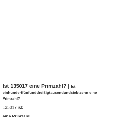
Ist 135017 eine Primzahl? |
Ist
einhundertfünfunddreißigtausendundsiebtzehn eine
Primzahl?
135017 ist:
eine Primzahl!