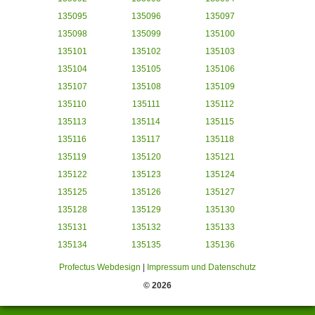
135095
135096
135097
135098
135099
135100
135101
135102
135103
135104
135105
135106
135107
135108
135109
135110
135111
135112
135113
135114
135115
135116
135117
135118
135119
135120
135121
135122
135123
135124
135125
135126
135127
135128
135129
135130
135131
135132
135133
135134
135135
135136
Profectus Webdesign
|
Impressum und Datenschutz
© 2026