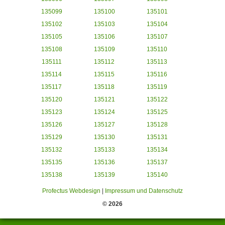
135099
135100
135101
135102
135103
135104
135105
135106
135107
135108
135109
135110
135111
135112
135113
135114
135115
135116
135117
135118
135119
135120
135121
135122
135123
135124
135125
135126
135127
135128
135129
135130
135131
135132
135133
135134
135135
135136
135137
135138
135139
135140
Profectus Webdesign
|
Impressum und Datenschutz
© 2026