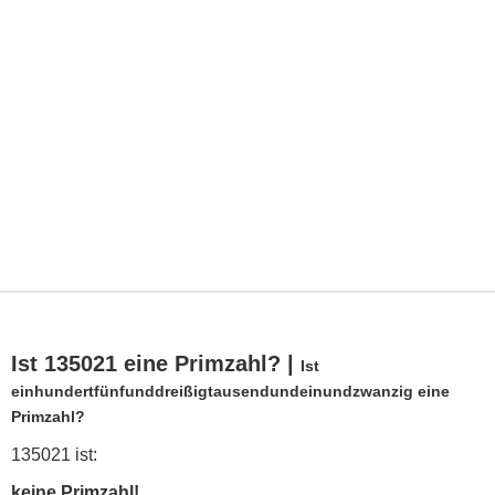
Ist 135021 eine Primzahl? |
Ist
einhundertfünfunddreißigtausendundeinundzwanzig eine
Primzahl?
135021 ist:
keine Primzahl!