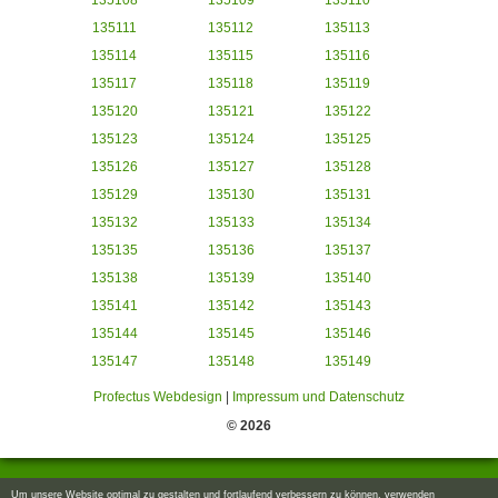
135108
135109
135110
135111
135112
135113
135114
135115
135116
135117
135118
135119
135120
135121
135122
135123
135124
135125
135126
135127
135128
135129
135130
135131
135132
135133
135134
135135
135136
135137
135138
135139
135140
135141
135142
135143
135144
135145
135146
135147
135148
135149
Profectus Webdesign
|
Impressum und Datenschutz
© 2026
Um unsere Website optimal zu gestalten und fortlaufend verbessern zu können, verwenden