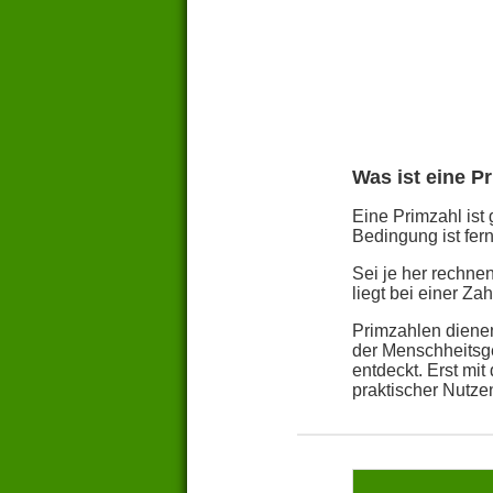
Was ist eine P
Eine Primzahl ist 
Bedingung ist fern
Sei je her rechn
liegt bei einer Z
Primzahlen dienen
der Menschheitsge
entdeckt. Erst mi
praktischer Nutze