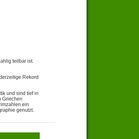
lig teilbar ist.
derzeitige Rekord
k und sind tief in
n Griechen
rimzahlen ein
raphie genutzt.