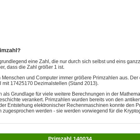
rimzahl?
grundlegend eine Zahl, die nur durch sich selbst und eins ganzzah
er, dass die Zahl größer 1 ist.
en Menschen und Computer immer größere Primzahlen aus. Der 
ahl mit 17425170 Dezimalstellen (Stand 2013).
 als Grundlage für viele weitere Berechnungen in der Mathemati
schichte verankert. Primzahlen wurden bereits von den antike
t der Entstehung elektronischer Rechenmaschinen konnte den P
n zugesprochen werden - sie werden vorwiegend für die Kryptog
Primzahl 140034