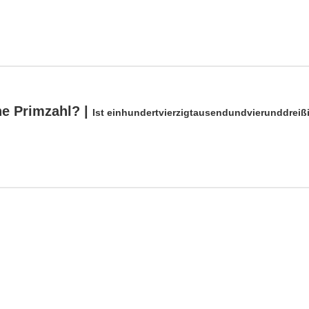
ne Primzahl? |
Ist einhundertvierzigtausendundvierunddreißi