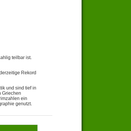
lig teilbar ist.
derzeitige Rekord
k und sind tief in
n Griechen
rimzahlen ein
raphie genutzt.