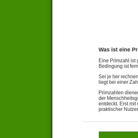
Was ist eine P
Eine Primzahl ist 
Bedingung ist fern
Sei je her rechn
liegt bei einer Z
Primzahlen dienen
der Menschheitsge
entdeckt. Erst mi
praktischer Nutze