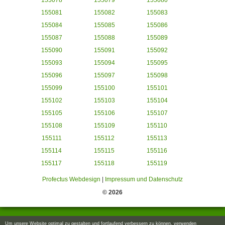
155078
155079
155080
155081
155082
155083
155084
155085
155086
155087
155088
155089
155090
155091
155092
155093
155094
155095
155096
155097
155098
155099
155100
155101
155102
155103
155104
155105
155106
155107
155108
155109
155110
155111
155112
155113
155114
155115
155116
155117
155118
155119
Profectus Webdesign
|
Impressum und Datenschutz
© 2026
Um unsere Website optimal zu gestalten und fortlaufend verbessern zu können, verwenden