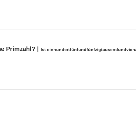
ne Primzahl? |
Ist einhundertfünfundfünfzigtausendundvier