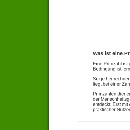
Was ist eine P
Eine Primzahl ist 
Bedingung ist fern
Sei je her rechn
liegt bei einer Z
Primzahlen dienen
der Menschheitsge
entdeckt. Erst mi
praktischer Nutze