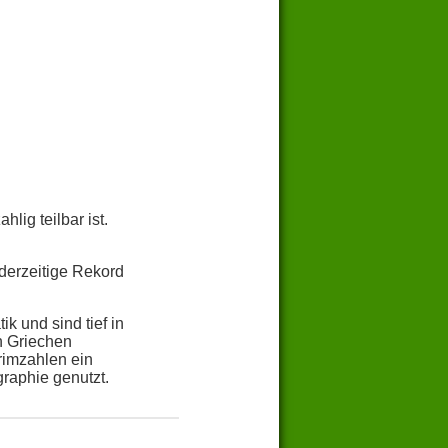
lig teilbar ist.
derzeitige Rekord
k und sind tief in
n Griechen
rimzahlen ein
raphie genutzt.