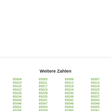
Weitere Zahlen
65004
65005
65006
65007
65010
65011
65012
65013
65016
65017
65018
65019
65022
65023
65024
65025
65028
65029
65030
65031
65034
65035
65036
65037
65040
65041
65042
65043
65046
65047
65048
65049
65052
65053
65054
65055
65058
65059
65060
65061