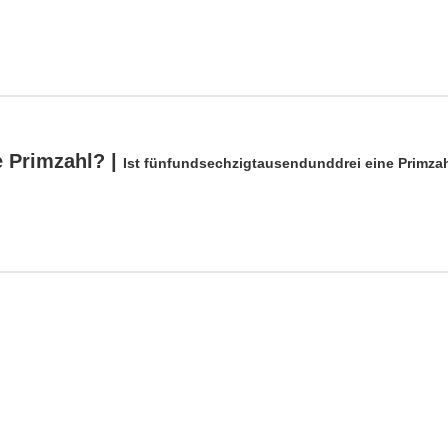
e Primzahl? |
Ist fünfundsechzigtausendunddrei eine Primza