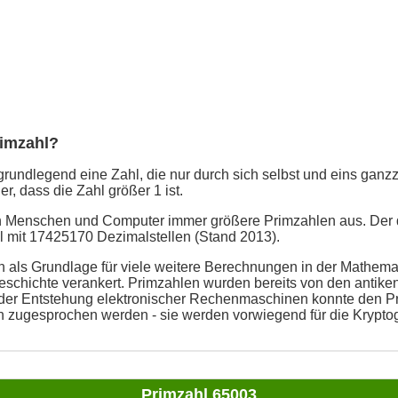
rimzahl?
grundlegend eine Zahl, die nur durch sich selbst und eins ganzzah
er, dass die Zahl größer 1 ist.
en Menschen und Computer immer größere Primzahlen aus. Der 
ahl mit 17425170 Dezimalstellen (Stand 2013).
 als Grundlage für viele weitere Berechnungen in der Mathemati
schichte verankert. Primzahlen wurden bereits von den antike
t der Entstehung elektronischer Rechenmaschinen konnte den P
n zugesprochen werden - sie werden vorwiegend für die Kryptog
Primzahl 65003