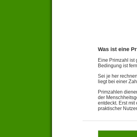
Was ist eine P
Eine Primzahl ist 
Bedingung ist fern
Sei je her rechn
liegt bei einer Z
Primzahlen dienen
der Menschheitsge
entdeckt. Erst mi
praktischer Nutze