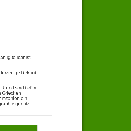
lig teilbar ist.
derzeitige Rekord
k und sind tief in
n Griechen
rimzahlen ein
raphie genutzt.