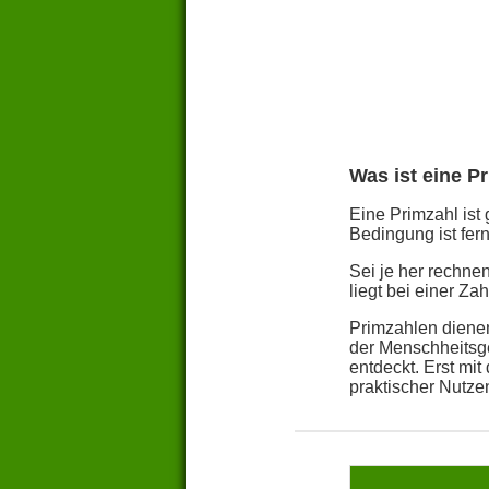
Was ist eine P
Eine Primzahl ist 
Bedingung ist fern
Sei je her rechn
liegt bei einer Z
Primzahlen dienen
der Menschheitsge
entdeckt. Erst mi
praktischer Nutze