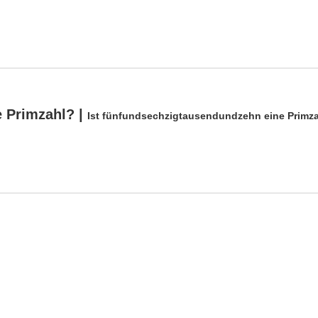
e Primzahl? |
Ist fünfundsechzigtausendundzehn eine Primz