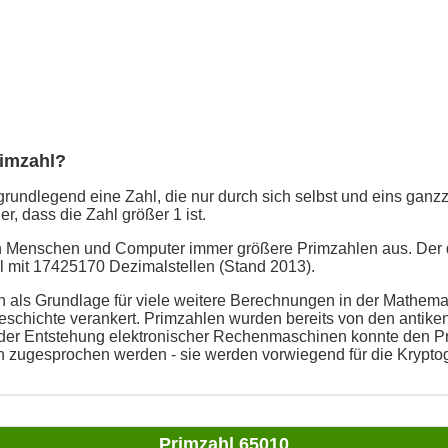
rimzahl?
grundlegend eine Zahl, die nur durch sich selbst und eins ganzzah
er, dass die Zahl größer 1 ist.
en Menschen und Computer immer größere Primzahlen aus. Der 
ahl mit 17425170 Dezimalstellen (Stand 2013).
 als Grundlage für viele weitere Berechnungen in der Mathemati
schichte verankert. Primzahlen wurden bereits von den antike
t der Entstehung elektronischer Rechenmaschinen konnte den P
n zugesprochen werden - sie werden vorwiegend für die Kryptog
Primzahl 65010