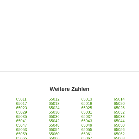
Weitere Zahlen
65011
65012
65013
65014
65017
65018
65019
65020
65023
65024
65025
65026
65029
65030
65031
65032
65035
65036
65037
65038
65041
65042
65043
65044
65047
65048
65049
65050
65053
65054
65055
65056
65059
65060
65061
65062
65065
65066
65067
65068