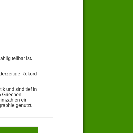
lig teilbar ist.
derzeitige Rekord
k und sind tief in
n Griechen
rimzahlen ein
raphie genutzt.