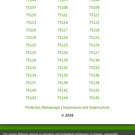
75104
75105
75106
75107
75108
75109
75110
75111
75112
75113
75114
75115
75116
75117
75118
75119
75120
75121
75122
75123
75124
75125
75126
75127
75128
75129
75130
75131
75132
75133
75134
75135
75136
75137
75138
75139
75140
75141
75142
75143
75144
75145
Profectus Webdesign
|
Impressum und Datenschutz
© 2026
Um unsere Website optimal zu gestalten und fortlaufend verbessern zu können, verwenden