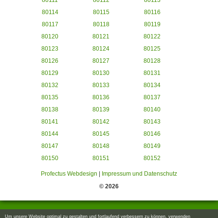
80111
80112
80113
80114
80115
80116
80117
80118
80119
80120
80121
80122
80123
80124
80125
80126
80127
80128
80129
80130
80131
80132
80133
80134
80135
80136
80137
80138
80139
80140
80141
80142
80143
80144
80145
80146
80147
80148
80149
80150
80151
80152
Profectus Webdesign
|
Impressum und Datenschutz
© 2026
Um unsere Website optimal zu gestalten und fortlaufend verbessern zu können, verwenden