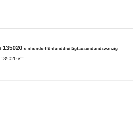
n 135020
einhundertfünfunddreißigtausendundzwanzig
 135020 ist: