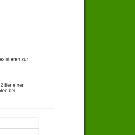
xistieren zur
iffer einer
hlen bei