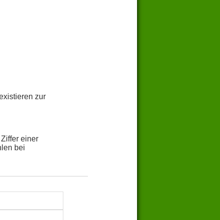
xistieren zur
iffer einer
hlen bei