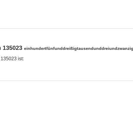
n 135023
einhundertfünfunddreißigtausendunddreiundzwanzi
 135023 ist: