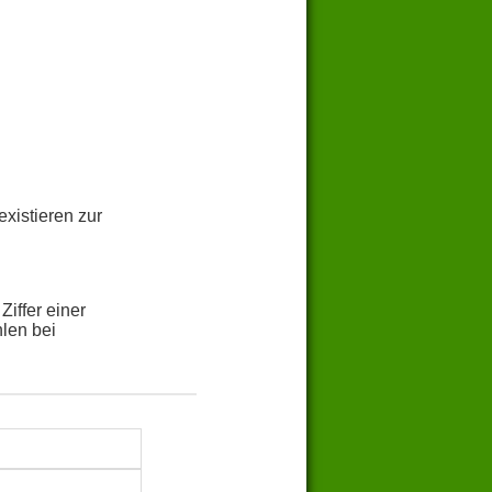
xistieren zur
iffer einer
hlen bei