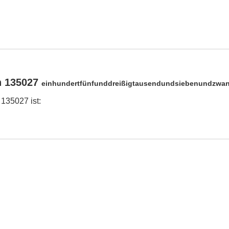
n 135027
einhundertfünfunddreißigtausendundsiebenundzwan
 135027 ist: