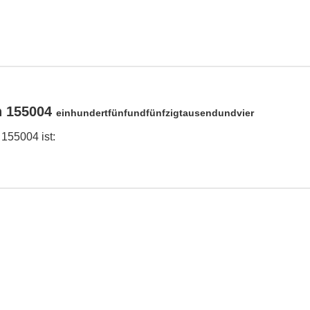
n 155004
einhundertfünfundfünfzigtausendundvier
 155004 ist: