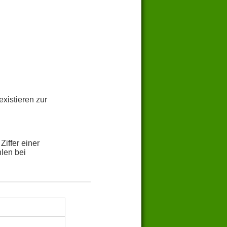
xistieren zur
iffer einer
hlen bei