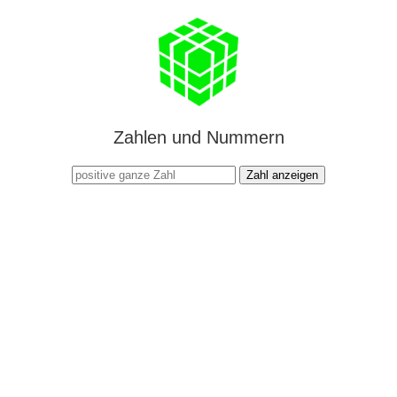
Zahlen und Nummern
Zahl anzeigen