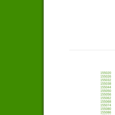
155020
155026
155032
155038
155044
155050
155056
155062
155068
155074
155080
155086