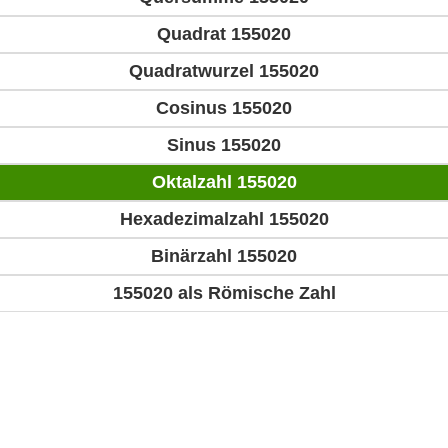
Quadrat 155020
Quadratwurzel 155020
Cosinus 155020
Sinus 155020
Oktalzahl 155020
Hexadezimalzahl 155020
Binärzahl 155020
155020 als Römische Zahl