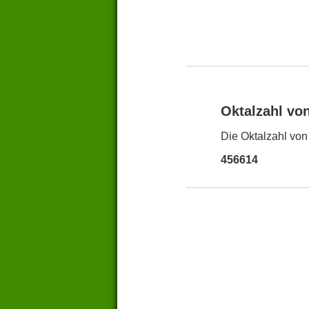
Oktalzahl vo
Die Oktalzahl von
456614