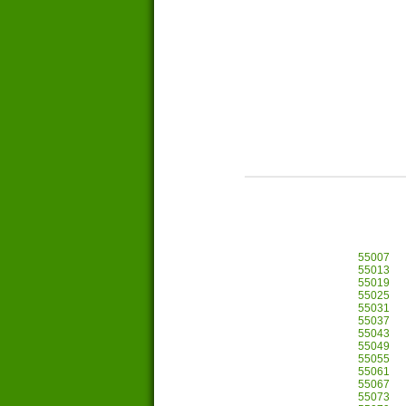
55007
55013
55019
55025
55031
55037
55043
55049
55055
55061
55067
55073