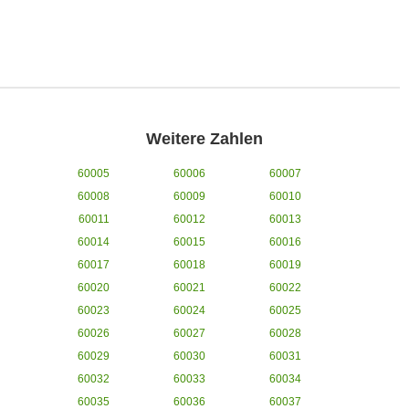
Weitere Zahlen
60005
60006
60007
60008
60009
60010
60011
60012
60013
60014
60015
60016
60017
60018
60019
60020
60021
60022
60023
60024
60025
60026
60027
60028
60029
60030
60031
60032
60033
60034
60035
60036
60037