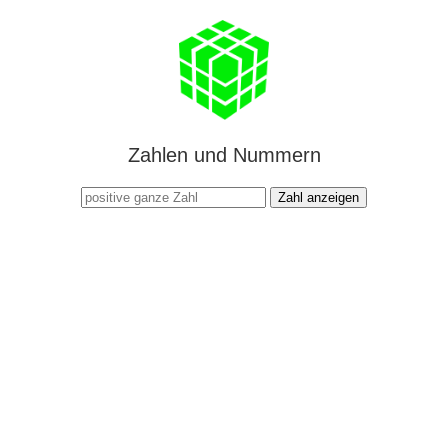
Zahlen und Nummern
Zahl anzeigen