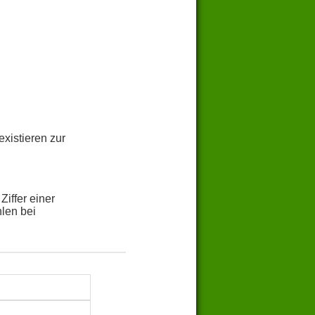
xistieren zur
iffer einer
hlen bei