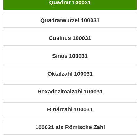
Quadrat 100031
Quadratwurzel 100031
Cosinus 100031
Sinus 100031
Oktalzahl 100031
Hexadezimalzahl 100031
Binärzahl 100031
100031 als Römische Zahl