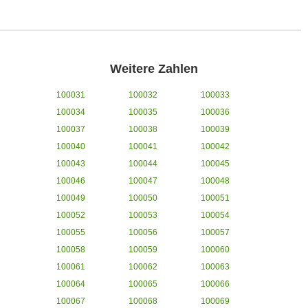
Weitere Zahlen
100031
100032
100033
100034
100035
100036
100037
100038
100039
100040
100041
100042
100043
100044
100045
100046
100047
100048
100049
100050
100051
100052
100053
100054
100055
100056
100057
100058
100059
100060
100061
100062
100063
100064
100065
100066
100067
100068
100069