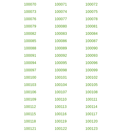
100070
100071
100072
100073
100074
100075
100076
100077
100078
100079
100080
100081
100082
100083
100084
100085
100086
100087
100088
100089
100090
100091
100092
100093
100094
100095
100096
100097
100098
100099
100100
100101
100102
100103
100104
100105
100106
100107
100108
100109
100110
100111
100112
100113
100114
100115
100116
100117
100118
100119
100120
100121
100122
100123