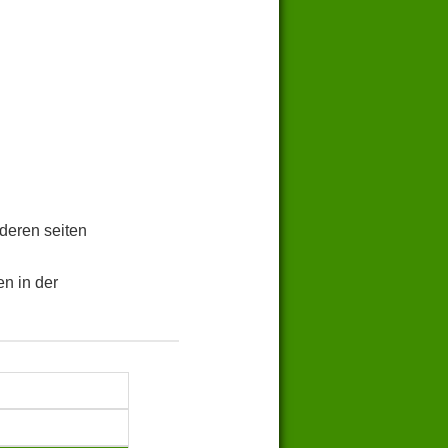
.
deren seiten
n in der